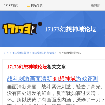
17173首页
网站导航
新网游
17173幻想神域论坛
17173
>
幻想神域首页
>
幻想神域热点信息
>
17173幻想神域论坛
17173幻想神域论坛
相关文章
战斗刺激画面清新
幻想神域
游戏评测
画面清新亮丽，战斗紧张刺激，褪去了高光
没有四处迸发的鲜血，反而犹如霾过天晴，
怀。所以厌倦了有画面没内涵，厌倦了一刀