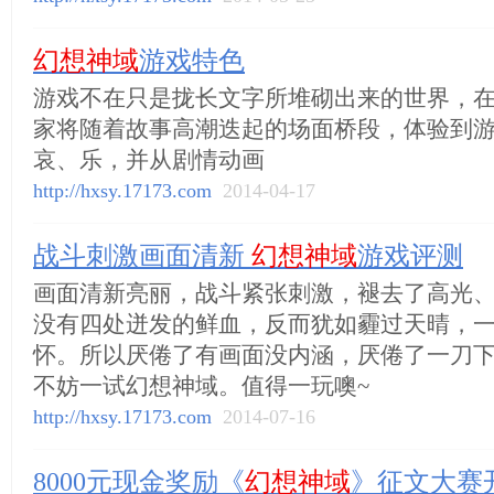
幻想神域
游戏特色
游戏不在只是拢长文字所堆砌出来的世界，
家将随着故事高潮迭起的场面桥段，体验到
哀、乐，并从剧情动画
http://hxsy.17173.com
2014-04-17
战斗刺激画面清新
幻想神域
游戏评测
画面清新亮丽，战斗紧张刺激，褪去了高光
没有四处迸发的鲜血，反而犹如霾过天晴，
怀。所以厌倦了有画面没内涵，厌倦了一刀
不妨一试幻想神域。值得一玩噢~
http://hxsy.17173.com
2014-07-16
8000元现金奖励《
幻想神域
》征文大赛