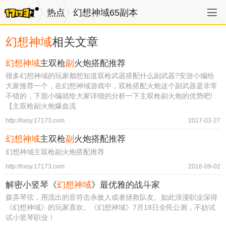
热点
幻想神域65副本
幻想神域
相关文章
幻想神域
主双枪
副
火炮搭配推荐
很多幻想神域的玩家都想知道双枪武器搭配什么副武器?安游小编给
大家推荐一个，在幻想神域游戏中，双枪搭配火炮这个副武器是非常
不错的，下面小编就给大家详细的分析一下主双枪副火炮的优势吧!
【主双枪副火炮爆血流
http://hxsy.17173.com
2017-03-27
幻想神域
主双枪
副
火炮搭配推荐
幻想神域主双枪副火炮搭配推荐
http://hxsy.17173.com
2016-09-02
解密小竖琴《
幻想神域
》最优雅的战斗家
拨弄琴弦，用流出的音符击杀敌人或者拯救队友。如此浪漫职业深得
《幻想神域》的玩家喜欢。《幻想神域》7月18日全民公测，不妨试
试小竖琴职业！