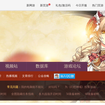
新网游
新页游
礼包/激活码
今日开服
热门页游
魔兽
天堂
王权与
视频站
数据库
游戏论坛
片
|
热播视频
|
文章排行
|
公会攻略
|
常见问题：
我的电脑能不能玩
|
好玩吗？
|
为《幻想神域》投票加油
新时间
|
全图隐藏任务指南
|
各大战场开启时间
|
50装备材料
|
60装备材料