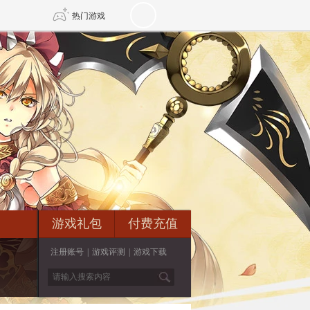
热门游戏
DNF
传奇4
剑网3旗舰版
新天龙八部
自由
诛仙世界
新仙侠5
游戏礼包
付费充值
注册账号
|
游戏评测
|
游戏下载