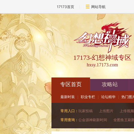
17173首页
网站导航
17173-幻想神域专区
hxsy.17173.com
专区首页
攻略站
最新时装
|
职业专栏
|
论坛精华
|
热门图
常用入口：
玩家投稿
|
上传图片
|
上传视频
常用查询：
公会源神刷新时间
|
全图鱼王刷