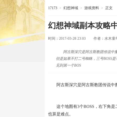
17173
>
幻想神域
>
游戏资料
>
正文
幻想神域副本攻略中
时间：2017-03-28 23:03
水木童
作者：
阿古斯深穴是阿古斯教团传说中魔
但是如果不打二号蜘蛛，三号BOSS
见到第一个BOS
阿古斯深穴是阿古斯教团传说中魔
这个地图有3个BOSS，右下角是
也算是难点。