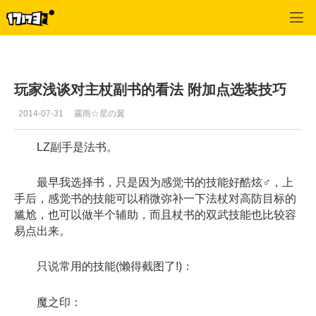
幻想神域
>
综合
>
正文
玩家浅谈对主杖副书的看法 附加点选装技巧
2014-07-31
霧雨☆星の翼
LZ副手是法书。
最早我选择书，只是因为感觉书的技能好酷炫♂，上
手后，感觉书的技能可以稍微弥补一下法杖对高防目标的
尴尬，也可以做半个辅助，而且杖书的双武技能也比较容
易点出来。
只说常用的技能(懒得截图了!)：
魔之印：