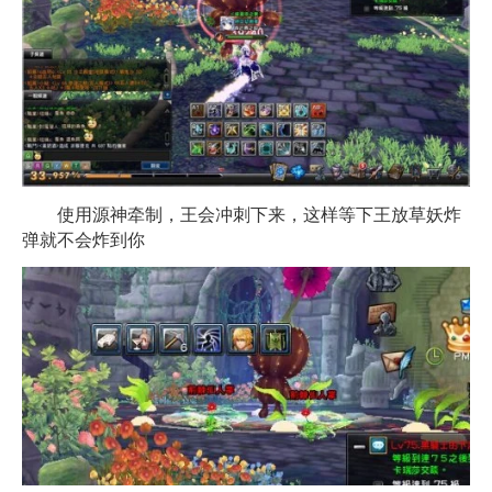
使用源神牵制，王会冲刺下来，这样等下王放草妖炸
弹就不会炸到你