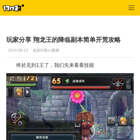
幻想神域
>
综合
>
正文
玩家分享 翔龙王的降临副本简单开荒攻略
2014-08-13
焱发灼眼の夏娜
终於见到1王了，我们先来看看技能