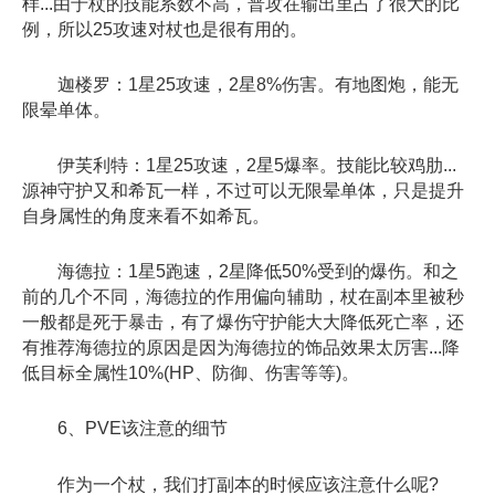
样...由于杖的技能系数不高，普攻在输出里占了很大的比
例，所以25攻速对杖也是很有用的。
迦楼罗：1星25攻速，2星8%伤害。有地图炮，能无
限晕单体。
伊芙利特：1星25攻速，2星5爆率。技能比较鸡肋...
源神守护又和希瓦一样，不过可以无限晕单体，只是提升
自身属性的角度来看不如希瓦。
海德拉：1星5跑速，2星降低50%受到的爆伤。和之
前的几个不同，海德拉的作用偏向辅助，杖在副本里被秒
一般都是死于暴击，有了爆伤守护能大大降低死亡率，还
有推荐海德拉的原因是因为海德拉的饰品效果太厉害...降
低目标全属性10%(HP、防御、伤害等等)。
6、PVE该注意的细节
作为一个杖，我们打副本的时候应该注意什么呢?