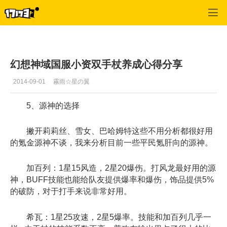
幻想神域
>
综合
>
正文
幻想神域国服小资双手杖养成心得分享
2014-09-01
霧雨☆星の翼
5、源神的选择
撇开莉莉丝、雪女、巴哈姆特这些不用分析都很好用
的氪金源神不谈，我来分析目前一些平民氪肝向的源神。
加百列：1星15风造，2星20爆伤。打风龙最好用的源
神，BUFF技能也能给队友提供爆率和爆伤，饰品提供5%
的破防，对于打手来说非常好用。
希瓦：1星25攻速，2星5爆率。技能和加百列几乎一