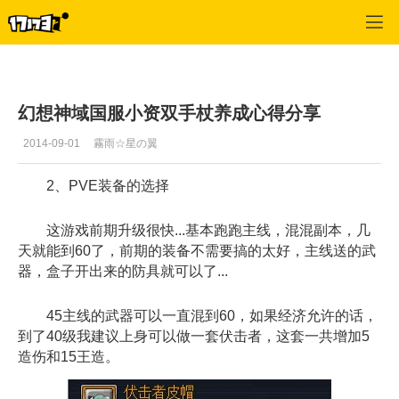
幻想神域
>
综合
>
正文
幻想神域国服小资双手杖养成心得分享
2014-09-01
霧雨☆星の翼
2、PVE装备的选择
这游戏前期升级很快...基本跑跑主线，混混副本，几
天就能到60了，前期的装备不需要搞的太好，主线送的武
器，盒子开出来的防具就可以了...
45主线的武器可以一直混到60，如果经济允许的话，
到了40级我建议上身可以做一套伏击者，这套一共增加5
造伤和15王造。