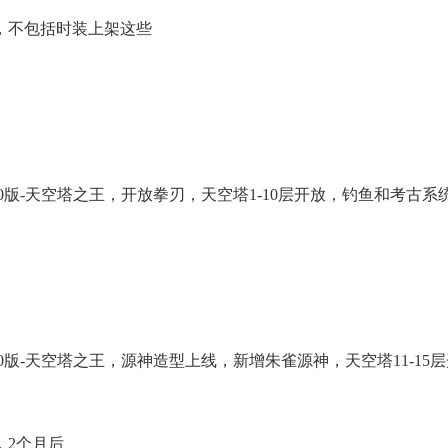
不包括时装上架这些
.0版-天空塔之王，开放拳刃，天空塔1-10层开放，钓鱼和考古系
1.0版-天空塔之王，源神造型上线，新增朱雀源神，天空塔11-1
2个月后