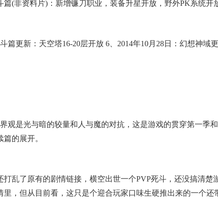
死斗篇(非资料片)：新增镰刀职业，装备升星开放，野外PK系统开
斗篇更新：天空塔16-20层开放 6、2014年10月28日：幻想神
的世界观是光与暗的较量和人与魔的对抗，这是游戏的贯穿第一季
续篇的展开。
乱了原有的剧情链接，横空出世一个PVP死斗，还没搞清楚
情里，但从目前看，这只是个迎合玩家口味生硬推出来的一个还