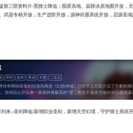
.0版第三部资料片-黑骑士降临：陨星高地、寂静冰原地图开放，天空
)、武器专精开放，生产进阶开放，源神祈愿系统开放，启源圣域
域
版
即时
副本
养成
卡通
二次元
台湾传奇网络研发的动漫风网游《幻想神域》已经于上月底开启了不删档测
来。游戏自公开以来一直保持着极高的*度，并且不遗余力地向ACG领域
即将到来--圣剑降临:新增职业圣剑，新增天空幻境，守护骑士系统