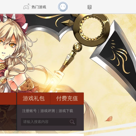
热门游戏
DNF
传奇4
剑网3旗舰版
新天龙八部
自由
诛仙世界
新仙侠5
游戏礼包
付费充值
注册账号
|
游戏评测
|
游戏下载