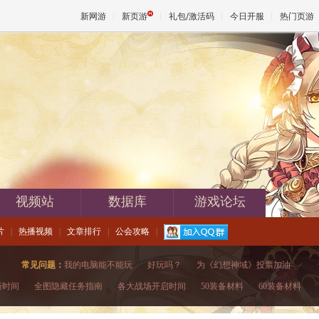
新网游
新页游
礼包/激活码
今日开服
热门页游
魔兽
天堂
王权与
视频站
数据库
游戏论坛
片
|
热播视频
|
文章排行
|
公会攻略
|
常见问题：
我的电脑能不能玩
|
好玩吗？
|
为《幻想神域》投票加油
新时间
|
全图隐藏任务指南
|
各大战场开启时间
|
50装备材料
|
60装备材料