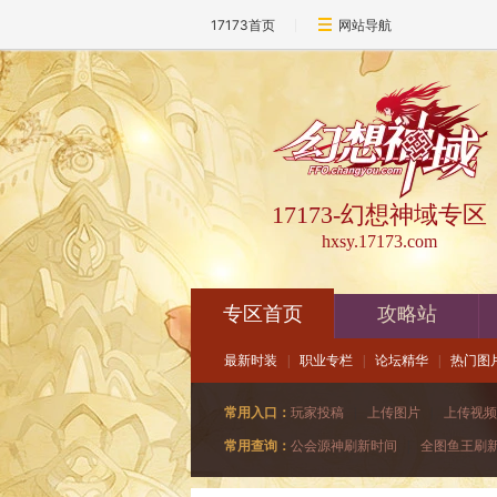
17173首页
网站导航
17173-幻想神域专区
hxsy.17173.com
专区首页
攻略站
最新时装
|
职业专栏
|
论坛精华
|
热门图
常用入口：
玩家投稿
|
上传图片
|
上传视频
常用查询：
公会源神刷新时间
|
全图鱼王刷