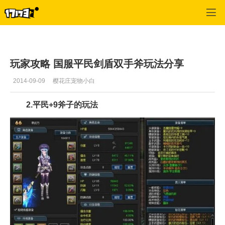
幻想神域
>
综合
>
正文
玩家攻略 国服平民剑盾双手斧玩法分享
2014-09-09
樱花庄宠物小白
2.平民+9斧子的玩法