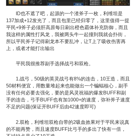
ID也不遮了吧，起源的一个渣斧子一枚，利维坦是
137加成+12发光了，而且包里已经归零了，这里值得一提
平民+9斧子必须肝高原每日刷出橙色霸体补充防御，而且
我这样的属性打风龙，我被两头牛一起撞到我就会扑街，
所以平民斧子记得刷龙本不要乱冲，让T上了吸收伤害再
上，或者才能打出输出
平民我很推荐副手选择战弓和双枪。
1.战弓，50级的英灵战弓有8%的连击，10王造，而且
50材料便宜，用数量堆起来也能做出一个蝙蝠核心，副手
没有任何必要去强化，要的是风灵祝福的爆发BUFF和副
手的连击，弓手BUFF也有加1000+的速度，弥补斧子速度
不足的问题(保证开BUFF后由42速度即可)
2.双枪，利维坦双枪自带的2吸血效果对于平民来说真
的不能再赞，而且速度BUFF比弓手的多出了快有一倍，