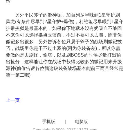
松
另外平民斧子的源神呢，加百列尽早味到1星守护刷
风龙(有条件尽早到2星守护+爆伤)，利维坦尽早喂到1星守
护带炎狱是最基本的，如果你下地狱本没有奶吸血不够回
不来你可以选择换换玉藻前，不过不要可以去喂，除非你
徽记多出很多，另外告诉各位只属于斧子的战场刷徽记技
巧，战场里你是干不过土豪的(因为你装备差)，所以你需
要做的是去刷怪，偷塔，以及刷BOSS的时候尽量打出输
出抢分，这样能让你在战场中获得比较多的徽记用来升级
源神(偷偷告诉各位我这破装备战场基本能前三而且经常是
第一第二哦)
上一页
手机版
|
电脑版
Copyright © 2001-2017 17173.com