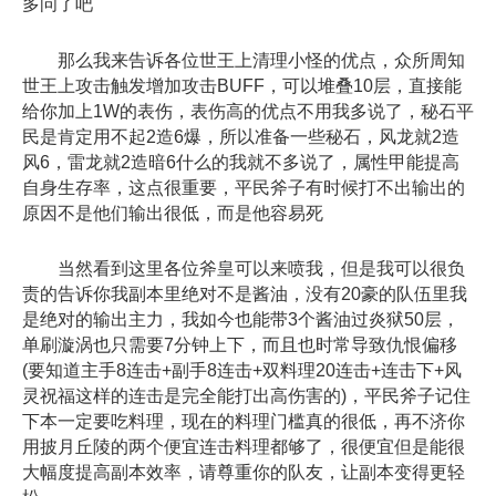
多问了吧
那么我来告诉各位世王上清理小怪的优点，众所周知
世王上攻击触发增加攻击BUFF，可以堆叠10层，直接能
给你加上1W的表伤，表伤高的优点不用我多说了，秘石平
民是肯定用不起2造6爆，所以准备一些秘石，风龙就2造
风6，雷龙就2造暗6什么的我就不多说了，属性甲能提高
自身生存率，这点很重要，平民斧子有时候打不出输出的
原因不是他们输出很低，而是他容易死
当然看到这里各位斧皇可以来喷我，但是我可以很负
责的告诉你我副本里绝对不是酱油，没有20豪的队伍里我
是绝对的输出主力，我如今也能带3个酱油过炎狱50层，
单刷漩涡也只需要7分钟上下，而且也时常导致仇恨偏移
(要知道主手8连击+副手8连击+双料理20连击+连击下+风
灵祝福这样的连击是完全能打出高伤害的)，平民斧子记住
下本一定要吃料理，现在的料理门槛真的很低，再不济你
用披月丘陵的两个便宜连击料理都够了，很便宜但是能很
大幅度提高副本效率，请尊重你的队友，让副本变得更轻