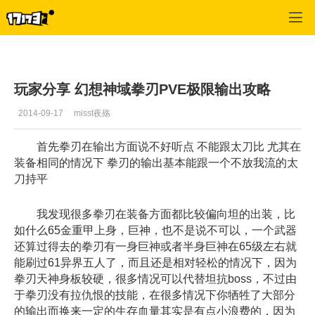
幻想神域
>
综合
>
正文
玩家分享 幻想神域拳刃PVE极限输出攻略
2014-09-17
misst夜殇
首先拳刃在输出方面说不好听点 不能跟太刀比 尤其在
装备相同的情况下 拳刃的输出基本能跟一个不放我流的太
刀持平
我发现很多拳刃在装备方面都比较偏向坦的出装，比
如什么65金重甲上身，巨神，也不是说不可以，一个武器
还算过得去的拳刃有一身巨神或者半身巨神在65级左右就
能刷过61异界五人了，而且还是相对轻松的情况下，因为
拳刃天神身板较硬，很多情况可以代替坦抗boss，不过由
于拳刃没有拉仇恨的技能，在很多情况下你牺牲了大部分
的输出而换来一定的生存血量其实是有点小浪费的，因为