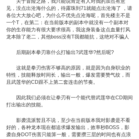
关于冒险之路，我只能说肯定有人对我的加点有意
见，没点出沧海什么的，待露珠到71就能点出沧海了 ，请
各位大大放心吧，为什么不优先点沧海呢，首先楼主不是
一个T，在第二：在当前版本的副本中就没有一个副本对
你的生存能力有很大要求很高，我这身装备这点血量打风
龙本除了老二，其他boss没有T我都能抗，这绝对不骗人
后期副本拳刃靠什么打输出?武莲华?然后呢?
这就是拳刃伤害不够高的原因，就是因为自身职业的
特性，技能释放时间长，输出一般，爆发需要赞气纹，而
且武莲华的CD跟不上第二套连击的节奏。
因此我们必须在让拳刃有一个能代替武莲华在CD期间
打出输出的技能。
影袭流派暂且不说，至少在当前版本我对影袭是不看
好的，各种龙本现在都追求爆发输出，效率秒BOSS，影
袭自身DOT伤害只能算一般，需要攒三层的时间也有点浪