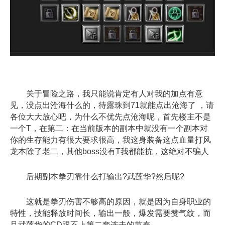
关于冒险之路，我只能说肯定有人对我的加点有意
见，没点出沧海什么的，待露珠到71就能点出沧海了 ，请
各位大大放心吧，为什么不优先点沧海呢，首先楼主不是
一个T，在第二：在当前版本的副本中就没有一个副本对
你的生存能力有很大要求很高，我这身装备这点血量打风
龙本除了老二，其他boss没有T我都能抗，这绝对不骗人
后期副本拳刃靠什么打输出?武莲华?然后呢?
这就是拳刃伤害不够高的原因，就是因为自身职业的
特性，技能释放时间长，输出一般，爆发需要赞气纹，而
且武莲华的CD跟不上第二套连击的节奏。