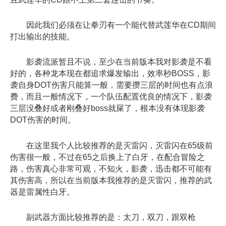
因此我们必须在让拳刃有一个能代替武莲华在CD期间
打出输出的技能。
影袭流派暂且不说，至少在当前版本我对影袭是不看
好的，各种龙本现在都追求爆发输出，效率秒BOSS，影
袭自身DOT伤害只能算一般，需要攒三层的时间也有点浪
费，而且一般情况下，一个队伍配置优良的情况下，影袭
三层没叠好或者刚叠好boss就屎了，根本没有体现影袭
DOT伤害的时间。
在这里我个人比较推荐的是灭雷闪，灭雷闪在65级前
伤害很一般，不过在65之后换上了白牙，在配合冒险之
路，伤害真心非常可观，不知火，影袭，迅击都不可能有
其伤害高，所以在当前版本我推荐的是灭雷闪，推荐的武
器是雷属性白牙。
副武器方面比较推荐的是：太刀，双刀，跟双枪