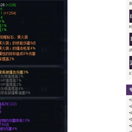
•
•
•
•
•