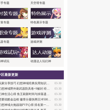
新手专题
天空塔专题
时装专题
特色展示专题
武器专题
游戏评测
幻神试玩
动漫达人玩幻神
专区最新更新
玩家分享技巧 幻想神域经典实用知识大盘点
03-30
幻想神域野外刷武器防具卷+9被封 经验与教…
03-30
幻神生活心得 鱼王刷新时间与掉落遗产及数…
03-30
想要炫酷金边框 徽章分最快两日冲500攻略
03-30
幻想神域火炮战场PVP心得 排名第一经验
03-30