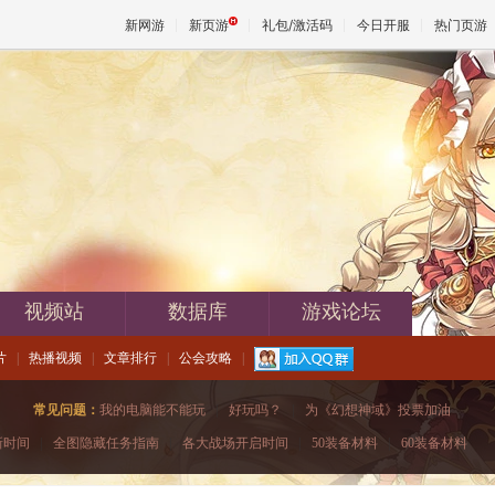
新网游
新页游
礼包/激活码
今日开服
热门页游
魔兽
天堂
王权与
视频站
数据库
游戏论坛
片
|
热播视频
|
文章排行
|
公会攻略
|
常见问题：
我的电脑能不能玩
|
好玩吗？
|
为《幻想神域》投票加油
新时间
|
全图隐藏任务指南
|
各大战场开启时间
|
50装备材料
|
60装备材料