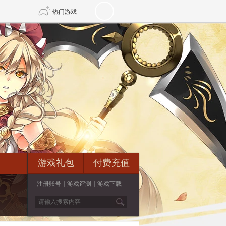
热门游戏
DNF
传奇4
剑网3旗舰版
新天龙八部
自由
诛仙世界
新仙侠5
游戏礼包
付费充值
注册账号
|
游戏评测
|
游戏下载