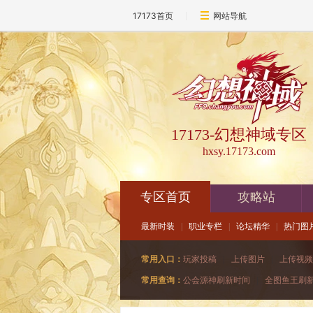
17173首页
网站导航
17173-幻想神域专区
hxsy.17173.com
专区首页
攻略站
最新时装
|
职业专栏
|
论坛精华
|
热门图
常用入口：
玩家投稿
|
上传图片
|
上传视频
常用查询：
公会源神刷新时间
|
全图鱼王刷