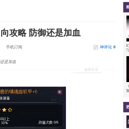
刀向攻略 防御还是加血
手机订阅
神评论
0
7
御还是加血
新闻导语