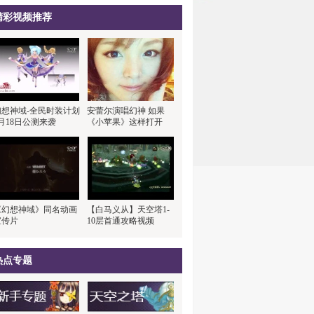
精彩视频推荐
幻想神域-全民时装计划
安蕾尔演唱幻神 如果
月18日公测来袭
《小苹果》这样打开
《幻想神域》同名动画
【白马义从】天空塔1-
宣传片
10层首通攻略视频
热点专题