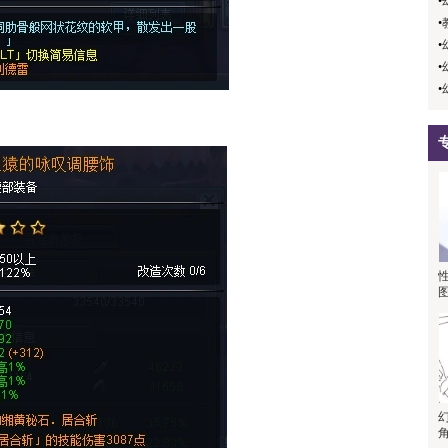
•
•
•
•
•