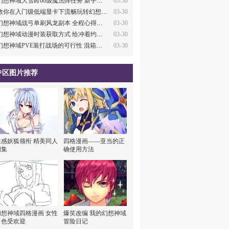
幻想神域大雪岭60级魔法阵任务 新手绕路技…
03-30
教你在入门级低端显卡下流畅玩转幻想神域
03-30
幻想神域战弓单刷风龙副本 全程心得分享
03-30
幻想神域动漫时装获取方式 给冲着约会大作…
03-30
幻想神域PVE装打战场的可行性 混箱子技巧
03-30
专区图片推荐
性感妖狐领衔 精美同人
四格漫画——亚当的正
图集
确使用方法
幻想神域四格漫画 女性
爆笑改编 我的幻想神域
角色受欢迎
冒险日记