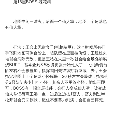
第16层BOSS-棘花精
地图中间一滩火，后面一个仙人掌，地图四个角落也
有仙人掌。
打法：王会出无敌套子(荆棘装甲)，这个时候所有打
手飞到地图两侧台阶上，坦队留在里面拉仇恨，王经过火
堆就会消除无敌，但是王站在火里一秒就会给全场叠加燃
烧BUFF，基本叠到3-5秒脆皮就开始死人了，飞到两侧台
阶左右不会被叠加，指挥喊回去继续打就继续回去，王会
指定地图上四个角落小怪膨胀，20 秒左右会爆炸，指挥会
分2只队伍去专门打小怪，其余人不用管小怪，输出王即
可，BOSS有一招全屏技能，会把人变成仙人掌，被变成
仙人掌记得离王远一点，边后退边按1蓄力，蓄力到过半
松开就会变回原状，记住不要蓄力到满，会把自己摔死。