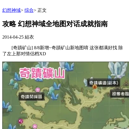
幻想神域
>
综合
>
正文
攻略 幻想神域全地图对话成就指南
2014-04-25
結衣
[奇蹟矿山] 8/8新增~奇蹟矿山新地图唷 这张都满好找 除
了左上那对情侣档XD