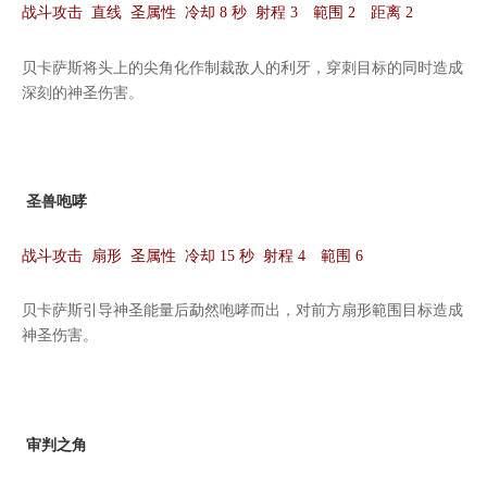
战斗攻击 直线 圣属性 冷却 8 秒 射程 3 範围 2 距离 2
贝卡萨斯将头上的尖角化作制裁敌人的利牙，穿刺目标的同时造成
深刻的神圣伤害。
圣兽咆哮
战斗攻击 扇形 圣属性 冷却 15 秒 射程 4 範围 6
贝卡萨斯引导神圣能量后勐然咆哮而出，对前方扇形範围目标造成
神圣伤害。
审判之角