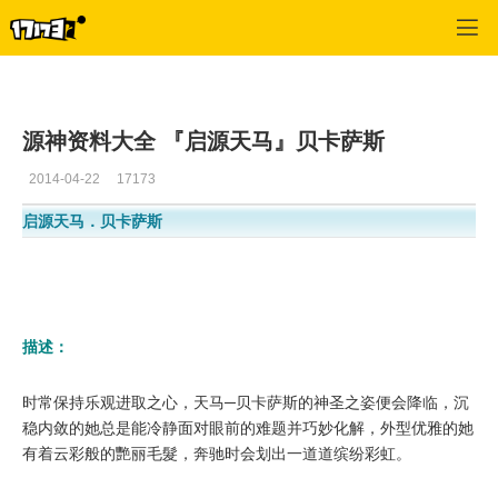
幻想神域
>
游戏资料
>
正文
源神资料大全 『启源天马』贝卡萨斯
2014-04-22
17173
启源天马．贝卡萨斯
描述：
时常保持乐观进取之心，天马─贝卡萨斯的神圣之姿便会降临，沉
稳内敛的她总是能冷静面对眼前的难题并巧妙化解，外型优雅的她
有着云彩般的艷丽毛髮，奔驰时会划出一道道缤纷彩虹。