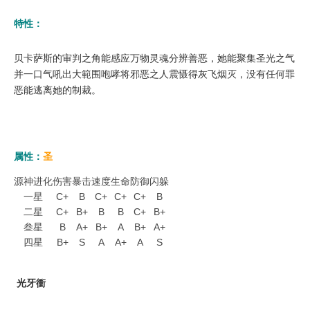
特性：
贝卡萨斯的审判之角能感应万物灵魂分辨善恶，她能聚集圣光之气
并一口气吼出大範围咆哮将邪恶之人震慑得灰飞烟灭，没有任何罪
恶能逃离她的制裁。
属性：
圣
源神进化
伤害
暴击
速度
生命
防御
闪躲
一星
C+
B
C+
C+
C+
B
二星
C+
B+
B
B
C+
B+
叁星
B
A+
B+
A
B+
A+
四星
B+
S
A
A+
A
S
光牙衝