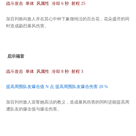
战斗攻击 单体 风属性 冷却 6 秒 射程 25
加百列衝向敌人并在其心中种下象徵纯洁的百合花，花朵盛开的同
时造成勐烈暴风伤害。
启示福音
战斗攻击 单体 风属性 冷却 8 秒 射程 3
提高周围队友爆击值 N 点 提高周围队友爆击伤害 20 %
加百列对敌人宣誓她高洁的教义，造成暴风伤害的同时还能提高周
遭队友的爆击值与爆击伤害。