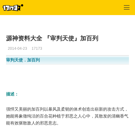
幻想神域
>
游戏资料
>
正文
源神资料大全 『审判天使』加百列
2014-04-23
17173
审判天使．加百列
描述：
强悍又美丽的加百列以暴风及柔韧的体术创造出崭新的攻击方式，
她能将象徵纯洁的百合花种植于邪恶之人心中，其散发的清幽香气
能有效驱散敌人的邪恶意志。