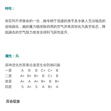
特性：
加百列不求致命的一击，她专精于迅捷的身手及令敌人无法喘息的
连续踢击，她的魔力能排除四周的空气并将其转化为真空状态，降
低踢击的空气阻力使攻击得到飞跃性提升。
属性：
风
源神进化
伤害
暴击
速度
生命
防御
闪躲
一星
A
B
B
C+
C+
B
二星
A+
B+
B+
B
C+
B
叁星
A+
A
A+
B+
B
B+
四星
S
A+
S
A
B+
A
百合绽放