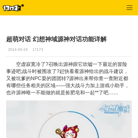
幻想神域
>
综合
>
正文
超萌对话 幻想神域源神对话功能详解
2014-04-24
17173
空虚寂寞冷了?召唤出源神跟它吹嘘一下最近的冒险
事迹吧;战斗时被围攻了?赶快看看源神给出的战斗建议，
又被坑爹的NPC耍的团团转?源神出来帮你查一查附近都
有哪些任务相关的区域——强大战斗力加上游戏小助手，
也许源神唯一不能做的就是捡肥皂和一起**了吧……