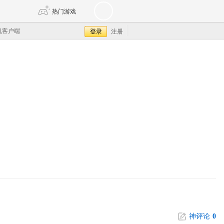
手机订阅
热门游戏
机客户端
注册
DNF
传奇4
剑网3旗舰版
新天龙八部
自由
诛仙世界
仙剑世界
神评论
0