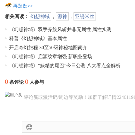
再逛逛>>
相关阅读：
幻想神域
，
源神
，
亚缇米丝
《幻想神域》双手斧旋风斩并非无属性 属性实测
科普《幻想神域》基本属性
开启奇幻旅程 30至50级神秘地图简介
《幻想神域》启源纹章增强 新职业登场
《幻想神域》“妖精的尾巴”今日公测 八大看点全解析
0
0
条评论
人参与
评论赢取激活码/周边等奖励！加群了解详情22461191