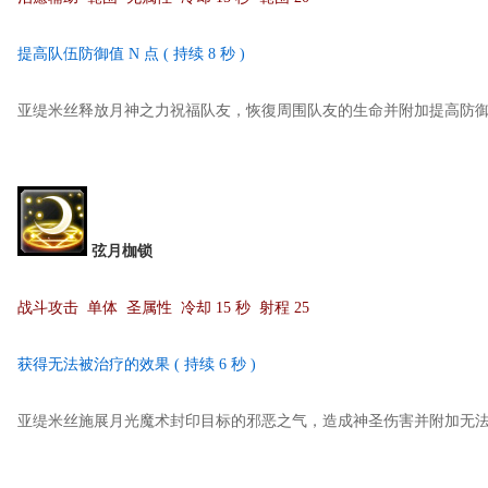
提高队伍防御值 N 点 ( 持续 8 秒 )
亚缇米丝释放月神之力祝福队友，恢復周围队友的生命并附加提高防
弦月枷锁
战斗攻击 单体 圣属性 冷却 15 秒 射程 25
获得无法被治疗的效果 ( 持续 6 秒 )
亚缇米丝施展月光魔术封印目标的邪恶之气，造成神圣伤害并附加无