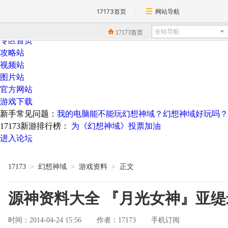
17173首页
网站导航
17173-幻想神域专区
hxsy.17173.com
17173首页
专区首页
攻略站
视频站
图片站
官方网站
游戏下载
新手常见问题：
我的电脑能不能玩幻想神域？
幻想神域好玩吗？
17173新游排行榜：
为《幻想神域》投票加油
进入论坛
17173
>
幻想神域
>
游戏资料
>
正文
源神资料大全 『月光女神』亚缇
时间：2014-04-24 15:56
17173
手机订阅
作者：