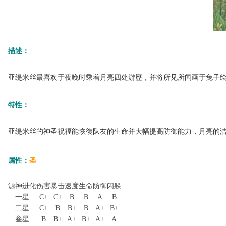
描述：
亚缇米丝最喜欢于夜晚时乘着月亮四处游歷，并将所见所闻画于兔子
特性：
亚缇米丝的神圣祝福能恢復队友的生命并大幅提高防御能力，月亮的
属性：
圣
源神进化
伤害
暴击
速度
生命
防御
闪躲
一星
C+
C+
B
B
A
B
二星
C+
B
B+
B
A+
B+
叁星
B
B+
A+
B+
A+
A