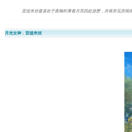
亚缇米丝最喜欢于夜晚时乘着月亮四处游歷，并将所见所闻
月光女神．亚缇米丝