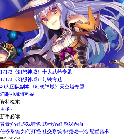
17173《幻想神域》十大武器专题
17173《幻想神域》时装专题
40人团队副本《幻想神域》天空塔专题
幻想神域资料站
资料检索
更多»
新手必读
背景介绍
游戏特色
武器介绍
游戏界面
任务系统
如何打怪
社交系统
快捷键一览
配置需求
职业介绍