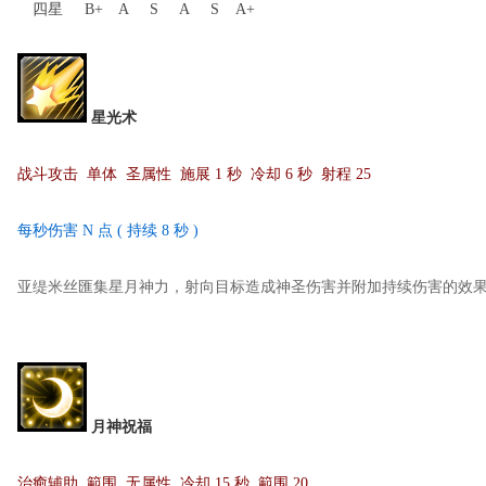
四星
B+
A
S
A
S
A+
星光术
战斗攻击 单体 圣属性 施展 1 秒 冷却 6 秒 射程 25
每秒伤害 N 点 ( 持续 8 秒 )
亚缇米丝匯集星月神力，射向目标造成神圣伤害并附加持续伤害的效
月神祝福
治癒辅助 範围 无属性 冷却 15 秒 範围 20