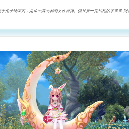
画于兔子绘本内，是位天真无邪的女性源神。但只要一提到她的亲弟弟-阿