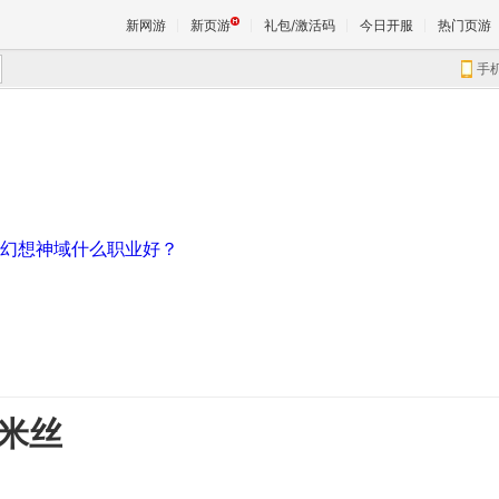
新网游
新页游
礼包/激活码
今日开服
热门页游
TERA制作人：中国玩家愿意为高质量游戏买单
手
一看吓一跳：雷死人不偿命的囧图集(176)
魔兽
回忆录:小学时山寨小霸王泛滥 暴雨中冲向网吧
精确到0.1毫秒？《天神纪》国服战斗视频首发
天堂
《暗黑3》格里德的领域：单次掉落可达36万金
幻想神域什么职业好？
王权与
米丝