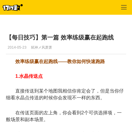
幻想神域
>
综合
>
正文
【每日技巧】第一篇 效率练级赢在起跑线
2014-05-23
弑神メ风萧萧
效率练级赢在起跑线——教你如何快速跑路
1.水晶传送点
直接传送到某个地图我相信你肯定会了，但是当你仔
细看水晶点传送的时候你会发现不一样的东西。
在传送页面的左上角，你会看到2个可供选择项，一
般场景和副本场景。