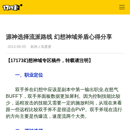
幻想神域
>
综合
>
正文
源神选择流派路线 幻想神域斧盾心得分享
2014-06-05
弑神メ风萧萧
【17173幻想神域专区稿件，转载请注明】
一、职业定位
双手斧在幻想中应该是副本中第一输出职业,在怒气
BUFF下，双手斧面板数据更加犀利。因
为控制技能比较
少，远程攻击的技能又需要一定的施放时间，从现在来看
跟一些远程比较
双手斧不是很适合PVP。双手斧现在流行
的方向主要是伤爆流，速度流两个大类。