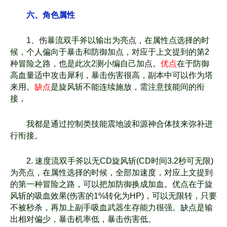
六、角色属性
1、伤暴流双手斧以输出为亮点，在属性点选择的时
候，个人偏向于暴击和防御加点，对
应于上文提到的第2
种冒险之路，也是此次2测小编自己加点。
优点
在于防御
高血量适中攻击犀利，暴击伤害很高，副本中可以作为塔
来用。
缺点
是旋风斩不能连续施放，需注意技能间的衔
接，
我都是通过控制类技能震地波和源神合体技来弥补进
行衔接。
2. 速度流双手斧以无CD旋风斩(CD时间3.2秒可无限)
为亮点，在属性选择的时候，全
部加速度，对应上文提到
的第一种冒险之路，可以把加防御换成加血。
优点在于旋
风斩的吸血效果(伤害的1%转化为HP)，可以无限转，只要
不被秒杀，
再加上副手吸血武器生存能力很强。
缺点是输
出相对偏少，暴击机率低，暴击伤害低。