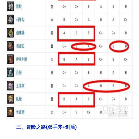
三、冒险之路(双手斧+剑盾)