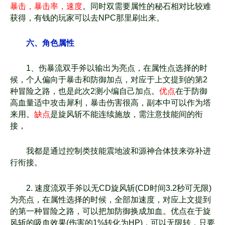
暴击，暴击率，速度
。同时双需要属性
的秘石相对比较难
获得，有钱的玩家可以去NPC那里刷出来。
六、角色属性
1、伤暴流双手斧以输出为亮点，在属性点选择的时
候，个人偏向于暴击和防御加点，对
应于上文提到的第2
种冒险之路，也是此次2测小编自己加点。
优点
在于防御
高血量适中攻击犀利，暴击伤害很高，副本中可以作为塔
来用。
缺点
是旋风斩不能连续施放，需注意技能间的衔
接，
我都是通过控制类技能震地波和源神合体技来弥补进
行衔接。
2. 速度流双手斧以无CD旋风斩(CD时间3.2秒可无限)
为亮点，在属性选择的时候，全
部加速度，对应上文提到
的第一种冒险之路，可以把加防御换成加血。
优点在于旋
风斩的吸血效果(伤害的1%转化为HP)，可以无限转，只要