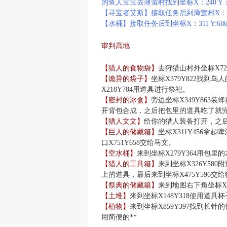
的鱼人宝宝去薄萤村找到坐标X：240 Y
【寻宝者艾斯】接取任务后到薄萤村X：18
【水桶】接取任务后到坐标X：311 Y:68
审判高地
【猎人的食物袋】
去狩猎山村外坐标X72
【诡异的袋子】
坐标X379Y822找
X218Y784用道具进行祭祀。
【密封的冰盒】
旁边坐标X349Y863
开背包合成，之后把包里的道具吃了就
【猎人文文】
给你的猎人装备打开，之后来
【巨人的储藏箱】
坐标X311Y456拿
口X751Y658交给马文。
【空水桶】
来到坐标X279Y364用包里
【猎人的工具箱】
来到坐标X326Y5
上的道具，最后来到坐标X475Y596交
【祭典的储藏箱】
来到地图右下角坐标X6
【土堆】
来到坐标X148Y318使用道
【植物】
来到坐标X859Y397找到长针
用简便的**