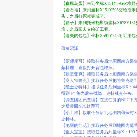
【食腐鸟蛋】来到坐标X151Y595火
【岩石堆】来到坐标X151Y595交给拖
头，之后打死就完成了。
【箱子】来到托米托斯镇坐标X678Y13
堆，之后回去交给矿工看。
【遗失的包包】坐标X591Y745附近用
薄萤沼泽
【
厨师库可】接取任务后地图西南方采集萤
菇料理，直接打开背包吃掉。
【孩童亚克】接取任务后地图西南方采集烂泥
【商人特鲁克】接取任务后把特鲁克送到村
【隐士史特林】接取任务后到坐标X：44
得到4个龟壳后去找隐士史特林交任务。
【调查团团员查理】在接任务的NPC下方
之后带回NPC处即可。
【小土堆】接取任务后到地图内薄萤村X：29
史特林。
【艳丽的红花】接取任务后到地图内薄萤村X
【鱼人宝宝】接取任务后到坐标X：199 