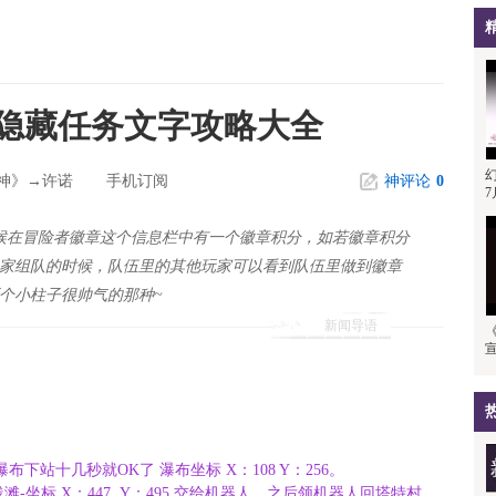
隐藏任务文字攻略大全
神》→许诺
手机订阅
神评论
0
7
候在冒险者徽章这个信息栏中有一个徽章积分，如若徽章积分
玩家组队的时候，队伍里的其他玩家可以看到队伍里做到徽章
两个小柱子很帅气的那种~
新闻导语
下站十几秒就OK了 瀑布坐标 X：108 Y：256。
坐标 X：447 Y：495 交给机器人，之后领机器人回塔特村