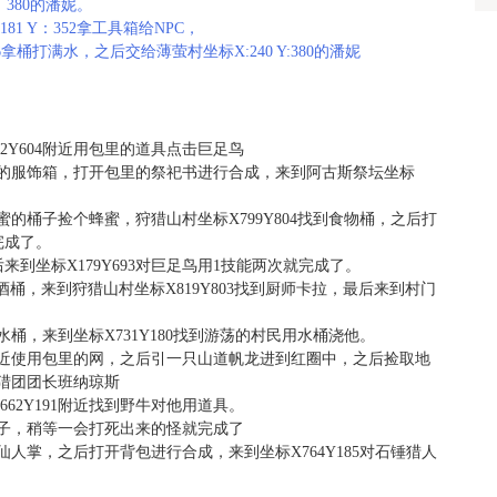
：380的潘妮。
1 Y：352拿工具箱给NPC，
6拿桶打满水，之后交给薄萤村坐标X:240 Y:380的潘妮
2Y604附近用包里的道具点击巨足鸟
到鸟人的服饰箱，打开包里的祭祀书进行合成，来到阿古斯祭坛坐标
装蜂蜜的桶子捡个蜂蜜，狩猎山村坐标X799Y804找到食物桶，之后打
完成了。
到坐标X179Y693对巨足鸟用1技能两次就完成了。
起啤酒桶，来到狩猎山村坐标X819Y803找到厨师卡拉，最后来到村门
的水桶，来到坐标X731Y180找到游荡的村民用水桶浇他。
80附近使用包里的网，之后引一只山道帆龙进到红圈中，之后捡取地
给猎团团长班纳琼斯
62Y191附近找到野牛对他用道具。
具杯子，稍等一会打死出来的怪就完成了
的仙人掌，之后打开背包进行合成，来到坐标X764Y185对石锤猎人