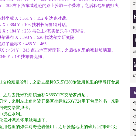
 Y：308右下角东城遗迹的路上捡取一个柴堆，之后和包里的打火
。
标 X：351 Y：152 史达克对话。
：384 Y：103 找村长阿鲁特对话。
：184 Y：253 与公主<其实是只羊>其对话。
布 X：598 Y：520 找达尔文研究院
坐标X：485 Y：465
：454 Y：343 点击地面紫莲花，之后按包里的密封玻璃瓶。
6 Y：191找布鲁克姆。
11交给顽童哈利，之后去坐标X515Y280附近用包里的弹弓打食腐
3，之后去托米托斯镇坐标X663Y129交给罗姆尼，
雷贝卡，来到左上角奇迹开采区坐标X253Y724用下包里的书，来到
•
，回去交给雷贝卡。
•
硬币扔在水利。
•
把净化器对泥浆怪用就完成了。
•
1附近用包里的炸弹对奇迹岩怪用，之后捡起地上的碎片回到NPC处
•