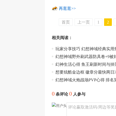
再逛逛>>
首页
上一页
1
2
相关阅读：
玩家分享技巧 幻想神域经典实用
幻想神域野外刷武器防具卷+9被
幻神生活心得 鱼王刷新时间与掉
想要炫酷金边框 徽章分最快两日冲
幻想神域火炮战场PVP心得 排名
0
0
条评论
人参与
评论赢取激活码/周边等奖励！