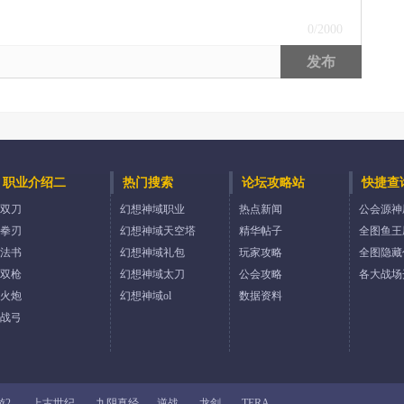
0
/2000
发布
职业介绍二
热门搜索
论坛攻略站
快捷查
双刀
幻想神域职业
热点新闻
公会源神
拳刃
幻想神域天空塔
精华帖子
全图鱼王
法书
幻想神域礼包
玩家攻略
全图隐藏
双枪
幻想神域太刀
公会攻略
各大战场
火炮
幻想神域ol
数据资料
战弓
游2
上古世纪
九阴真经
逆战
龙剑
TERA