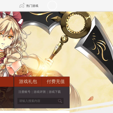
热门游戏
DNF
传奇4
剑网3旗舰版
新天龙八部
自由
诛仙世界
新仙侠5
游戏礼包
付费充值
注册账号
|
游戏评测
|
游戏下载