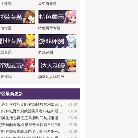
新手专题
天空塔专题
时装专题
特色展示专题
武器专题
游戏评测
幻神试玩
动漫达人玩幻神
专区最新更新
玩家分享技巧 幻想神域经典实用知识大盘点
03-30
幻想神域野外刷武器防具卷+9被封 经验与教…
03-30
幻神生活心得 鱼王刷新时间与掉落遗产及数…
03-30
想要炫酷金边框 徽章分最快两日冲500攻略
03-30
幻想神域火炮战场PVP心得 排名第一经验
03-30