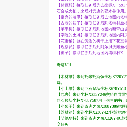
【储藏想】接取任务后先去坐标X：591
石合成火把，之后对旁边的硬木兽使用
【废弃的装甲】接取任务后去地图内塔特村坐
【古老的箱子】接取任务后到塔特村坐标 X
【苹果树】接取任务后到地图内断背山坡 X
【潮湿的土滩】接取任务后到地图内阿贝尔瀑
【花蜜桶】就在旁边的树干上用下花蜜就好了
【观察员】接取任务后到阿尔贝浅滩坐标X
【孢子】接取任务后到地图内塔特村X：34
奇迹矿山
【木材堆】来到托米托斯镇坐标X720Y2
鸟。
【小土堆】来到巨石祭坛坐标X678Y51
【包裹】来到坐标X235Y246交给向导
巨石祭坛坐标X788Y587用下包里的书
【小袋子】来到奇迹之泉X388Y386把
【器材箱】来到坐标X236Y427附近
【艾德华特】来到奇迹之泉X326Y40
交任务