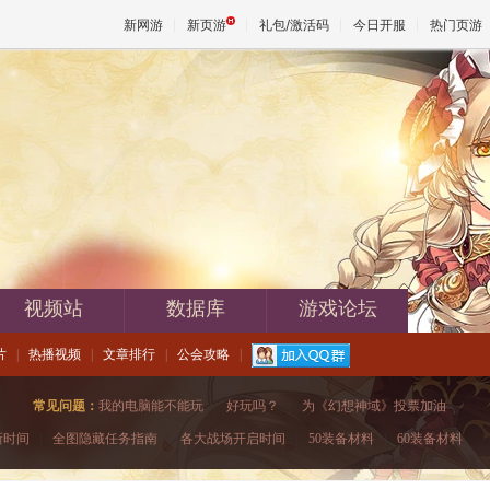
新网游
新页游
礼包/激活码
今日开服
热门页游
魔兽
天堂
王权与
视频站
数据库
游戏论坛
片
|
热播视频
|
文章排行
|
公会攻略
|
常见问题：
我的电脑能不能玩
|
好玩吗？
|
为《幻想神域》投票加油
新时间
|
全图隐藏任务指南
|
各大战场开启时间
|
50装备材料
|
60装备材料