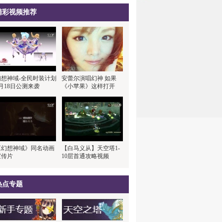
精彩视频推荐
幻想神域-全民时装计划
安蕾尔演唱幻神 如果
月18日公测来袭
《小苹果》这样打开
《幻想神域》同名动画
【白马义从】天空塔1-
宣传片
10层首通攻略视频
热点专题