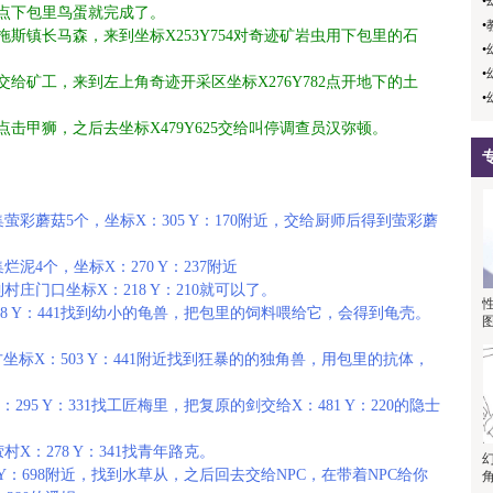
•
堆处点下包里鸟蛋就完成了。
•
米拖斯镇长马森，来到坐标X253Y754对奇迹矿岩虫用下包里的石
•
•
1交给矿工，来到左上角奇迹开采区坐标X276Y782点开地下的土
•
包点击甲狮，之后去坐标X479Y625交给叫停调查员汉弥顿。
彩蘑菇5个，坐标X：305 Y：170附近，交给厨师后得到萤彩蘑
4个，坐标X：270 Y：237附近
庄门口坐标X：218 Y：210就可以了。
8 Y：441找到幼小的龟兽，把包里的饲料喂给它，会得到龟壳。
坐标X：503 Y：441附近找到狂暴的的独角兽，用包里的抗体，
5 Y：331找工匠梅里，把复原的剑交给X：481 Y：220的隐士
：278 Y：341找青年路克。
Y：698附近，找到水草从，之后回去交给NPC，在带着NPC给你