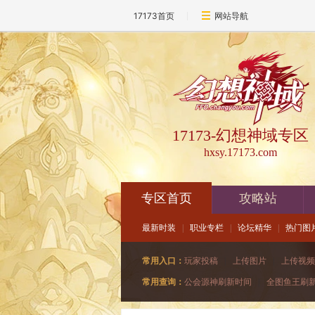
17173首页
网站导航
17173-幻想神域专区
hxsy.17173.com
专区首页
攻略站
最新时装
|
职业专栏
|
论坛精华
|
热门图
常用入口：
玩家投稿
|
上传图片
|
上传视频
常用查询：
公会源神刷新时间
|
全图鱼王刷