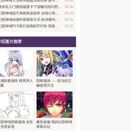
幻想神域大雪岭60级魔法阵任务 新手绕路技…
03-30
教你在入门级低端显卡下流畅玩转幻想神域
03-30
幻想神域战弓单刷风龙副本 全程心得分享
03-30
幻想神域动漫时装获取方式 给冲着约会大作…
03-30
幻想神域PVE装打战场的可行性 混箱子技巧
03-30
专区图片推荐
性感妖狐领衔 精美同人
四格漫画——亚当的正
图集
确使用方法
幻想神域四格漫画 女性
爆笑改编 我的幻想神域
角色受欢迎
冒险日记