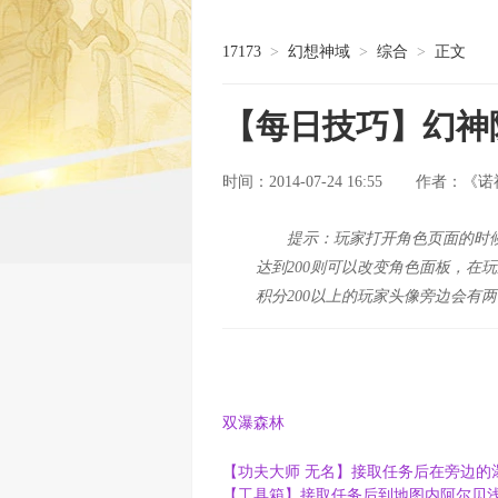
17173
>
幻想神域
>
综合
>
正文
【每日技巧】幻神
时间：2014-07-24 16:55
《诺
作者：
提示：玩家打开角色页面的时
达到200则可以改变角色面板，在
积分200以上的玩家头像旁边会有
双瀑森林
【功夫大师 无名】接取任务后在旁边的瀑布
【工具箱】接取任务后到地图内阿尔贝浅滩-