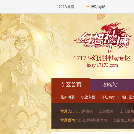
17173首页
网站导航
17173-幻想神域专区
hxsy.17173.com
专区首页
攻略站
最新时装
|
职业专栏
|
论坛精华
|
热门图
常用入口：
玩家投稿
|
上传图片
|
上传视频
常用查询：
公会源神刷新时间
|
全图鱼王刷