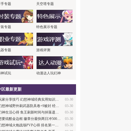
新手专题
天空塔专题
时装专题
特色展示专题
武器专题
游戏评测
幻神试玩
动漫达人玩幻神
专区最新更新
玩家分享技巧 幻想神域经典实用知识大盘点
03-30
幻想神域野外刷武器防具卷+9被封 经验与教…
03-30
幻神生活心得 鱼王刷新时间与掉落遗产及数…
03-30
想要炫酷金边框 徽章分最快两日冲500攻略
03-30
幻想神域火炮战场PVP心得 排名第一经验
03-30