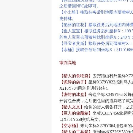
之后带回NPC处即可。
【小土堆】接取任务后到地图内薄萤村X：29
史特林。
【艳丽的红花】接取任务后到地图内薄萤村X
【鱼人宝宝】接取任务后到坐标X：199 
的鱼人宝宝去薄萤村找到坐标X：240 Y
【寻宝者艾斯】接取任务后到薄萤村X：18
【水桶】接取任务后到坐标X：311 Y:68
审判高地
【猎人的食物袋】
去狩猎山村外坐标X72
【诡异的袋子】
坐标X379Y822找
X218Y784用道具进行祭祀。
【密封的冰盒】
旁边坐标X349Y863
开背包合成，之后把包里的道具吃了就
【猎人文文】
给你的猎人装备打开，之后来
【巨人的储藏箱】
坐标X311Y456拿
口X751Y658交给马文。
【空水桶】
来到坐标X279Y364用包里
【猎人的工具箱】
来到坐标X326Y5