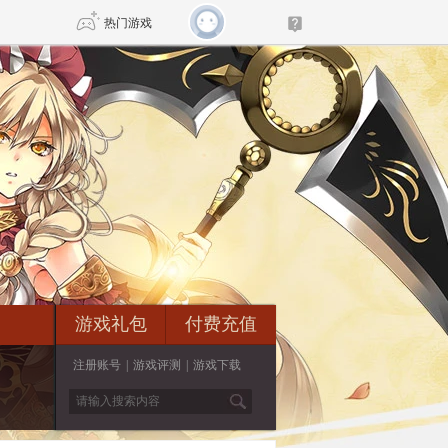
热门游戏
DNF
传奇4
剑网3旗舰版
新天龙八部
自由
诛仙世界
新仙侠5
游戏礼包
付费充值
注册账号
|
游戏评测
|
游戏下载