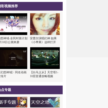
精彩视频推荐
幻想神域-全民时装计划
安蕾尔演唱幻神 如果
月18日公测来袭
《小苹果》这样打开
《幻想神域》同名动画
【白马义从】天空塔1-
宣传片
10层首通攻略视频
热点专题