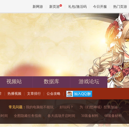
新网游
新页游
礼包/激活码
今日开服
热门页游
魔兽
天堂
王权与
视频站
数据库
游戏论坛
片
|
热播视频
|
文章排行
|
公会攻略
|
常见问题：
我的电脑能不能玩
|
好玩吗？
|
为《幻想神域》投票加油
新时间
|
全图隐藏任务指南
|
各大战场开启时间
|
50装备材料
|
60装备材料