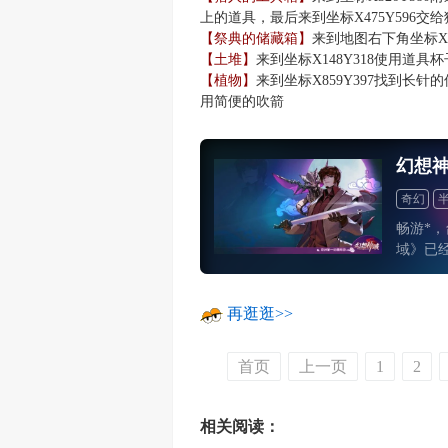
上的道具，最后来到坐标X475Y596交
【祭典的储藏箱】
来到地图右下角坐标X6
【土堆】
来到坐标X148Y318使用道
【植物】
来到坐标X859Y397找到长针
用简便的吹箭
幻想
奇幻
畅游*
域》已
在7月1
度，并
《约会
再逛逛>>
首页
上一页
1
2
相关阅读：