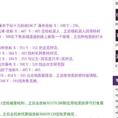
下站十几秒就OK了 瀑布坐标 X：108 Y：256。
坐标 X：447 Y：495 交给机器人，之后领机器人回塔特村
 Y：308右下角东城遗迹的路上捡取一个柴堆，之后和包里的打火
。
标 X：351 Y：152 史达克对话。
：384 Y：103 找村长阿鲁特对话。
：184 Y：253 与公主<其实是只羊>其对话。
布 X：598 Y：520 找达尔文研究院
坐标X：485 Y：465
：454 Y：343 点击地面紫莲花，之后按包里的密封玻璃瓶。
6 Y：191找布鲁克姆。
•
•
•
11交给顽童哈利，之后去坐标X515Y280附近用包里的弹弓打食腐
•
•
3，之后去托米托斯镇坐标X663Y129交给罗姆尼，