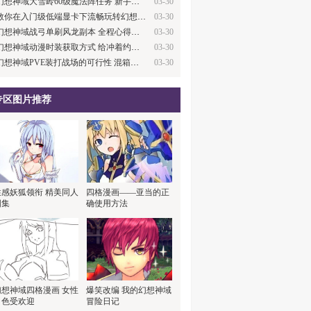
幻想神域大雪岭60级魔法阵任务 新手绕路技…
03-30
教你在入门级低端显卡下流畅玩转幻想神域
03-30
幻想神域战弓单刷风龙副本 全程心得分享
03-30
幻想神域动漫时装获取方式 给冲着约会大作…
03-30
幻想神域PVE装打战场的可行性 混箱子技巧
03-30
专区图片推荐
性感妖狐领衔 精美同人
四格漫画——亚当的正
图集
确使用方法
幻想神域四格漫画 女性
爆笑改编 我的幻想神域
角色受欢迎
冒险日记