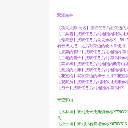
双瀑森林
【功夫大师 无名】接取任务后在旁边的瀑布
【工具箱】接取任务后到地图内阿尔贝浅滩-
【储藏想】接取任务后先去坐标X：591
石合成火把，之后对旁边的硬木兽使用
【废弃的装甲】接取任务后去地图内塔特村坐
【古老的箱子】接取任务后到塔特村坐标 X
【苹果树】接取任务后到地图内断背山坡 X
【潮湿的土滩】接取任务后到地图内阿贝尔瀑
【花蜜桶】就在旁边的树干上用下花蜜就好了
【观察员】接取任务后到阿尔贝浅滩坐标X
【孢子】接取任务后到地图内塔特村X：34
奇迹矿山
【木材堆】来到托米托斯镇坐标X720Y2
鸟。
【小土堆】来到巨石祭坛坐标X678Y51