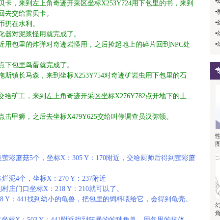
•
雷贝卡，来到左上角奇迹开采区坐标X253Y724用下包里的书，来到
•
，回去交给雷贝卡。
•
硬币扔在水利。
•
把净化器对泥浆怪用就完成了。
1附近用包里的炸弹对奇迹岩怪用，之后捡起地上的碎片回到NPC处
•
堆处点下包里鸟蛋就完成了。
米拖斯镇长马森，来到坐标X253Y754对奇迹矿岩虫用下包里的石
1交给矿工，来到左上角奇迹开采区坐标X276Y782点开地下的土
包点击甲狮，之后去坐标X479Y625交给叫停调查员汉弥顿。
彩蘑菇5个，坐标X：305 Y：170附近，交给厨师后得到萤彩蘑
4个，坐标X：270 Y：237附近
庄门口坐标X：218 Y：210就可以了。
8 Y：441找到幼小的龟兽，把包里的饲料喂给它，会得到龟壳。
坐标X：503 Y：441附近找到狂暴的的独角兽，用包里的抗体，