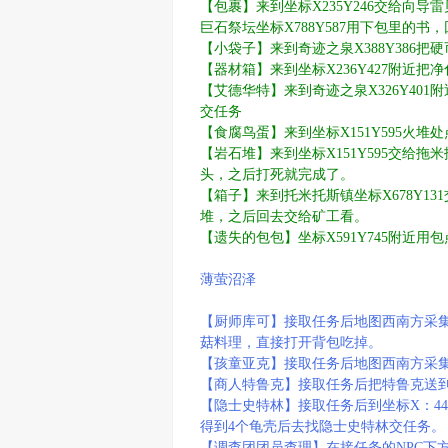
【包裹】来到坐标X235Y246交给向导
巨石祭坛坐标X788Y587用下包里的书
【小袋子】来到奇迹之泉X388Y386把
【器材箱】来到坐标X236Y427附近
【艾德华特】来到奇迹之泉X326Y40
交任务
【食腐鸟蛋】来到坐标X151Y595火
【岩石堆】来到坐标X151Y595交给拖
头，之后打死就完成了。
【箱子】来到托米托斯镇坐标X678Y13
堆，之后回去交给矿工看。
【遗失的包包】坐标X591Y745附近用
薄萤沼泽
【
厨师库可】接取任务后地图西南方采集萤
菇料理，直接打开背包吃掉。
【孩童亚克】接取任务后地图西南方采集烂泥
【商人特鲁克】接取任务后把特鲁克送到村
【隐士史特林】接取任务后到坐标X：44
得到4个龟壳后去找隐士史特林交任务。
【调查团团员查理】在接任务的NPC下方