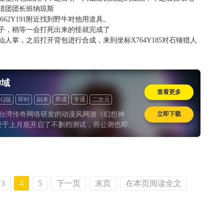
给猎团团长班纳琼斯
62Y191附近找到野牛对他用道具。
具杯子，稍等一会打死出来的怪就完成了
的仙人掌，之后打开背包进行合成，来到坐标X764Y185对石锤猎人
神域
查看更多
半Q版
即时
副本
养成
卡通
二次元
立即下载
，台湾传奇网络研发的动漫风网游《幻想神
经于上月底开启了不删档测试，而公测也即将
8日到来。游戏自公开以来一直保持着极高的*
且不遗余力地向ACG领域渗透，其中包括和
大作
3
4
5
下一页
末页
在本页阅读全文