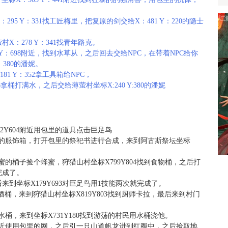
5 Y：331找工匠梅里，把复原的剑交给X：481 Y：220的隐士
：278 Y：341找青年路克。
Y：698附近，找到水草从，之后回去交给NPC，在带着NPC给你
：380的潘妮。
1 Y：352拿工具箱给NPC，
6拿桶打满水，之后交给薄萤村坐标X:240 Y:380的潘妮
2Y604附近用包里的道具点击巨足鸟
到鸟人的服饰箱，打开包里的祭祀书进行合成，来到阿古斯祭坛坐标
装蜂蜜的桶子捡个蜂蜜，狩猎山村坐标X799Y804找到食物桶，之后打
完成了。
到坐标X179Y693对巨足鸟用1技能两次就完成了。
起啤酒桶，来到狩猎山村坐标X819Y803找到厨师卡拉，最后来到村门
的水桶，来到坐标X731Y180找到游荡的村民用水桶浇他。
80附近使用包里的网，之后引一只山道帆龙进到红圈中，之后捡取地