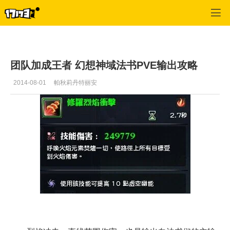
幻想神域
>
综合
>
正文
团队加成王者 幻想神域法书PVE输出攻略
2014-08-01
帕秋莉丹特丽安