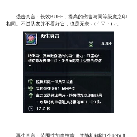
强击真言：长效BUFF，提高的伤害与同等级魔之印
相同。不过队友并不看好它，也是无奈╮(╯▽╰)╭。
再生真言：范围性加血技能，并随机解除1个debuff，