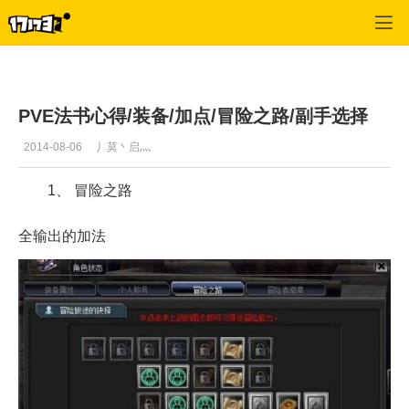
幻想神域
>
综合
>
正文
PVE法书心得/装备/加点/冒险之路/副手选择
2014-08-06
丿莫丶启灬
1、 冒险之路
全输出的加法