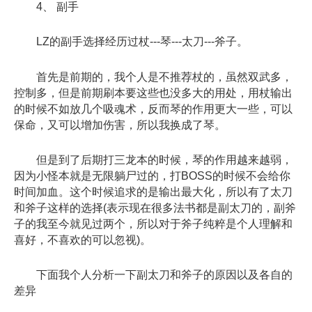
4、 副手
LZ的副手选择经历过杖---琴---太刀---斧子。
首先是前期的，我个人是不推荐杖的，虽然双武多，
控制多，但是前期刷本要这些也没多大的用处，用杖输出
的时候不如放几个吸魂术，反而琴的作用更大一些，可以
保命，又可以增加伤害，所以我换成了琴。
但是到了后期打三龙本的时候，琴的作用越来越弱，
因为小怪本就是无限躺尸过的，打BOSS的时候不会给你
时间加血。这个时候追求的是输出最大化，所以有了太刀
和斧子这样的选择(表示现在很多法书都是副太刀的，副斧
子的我至今就见过两个，所以对于斧子纯粹是个人理解和
喜好，不喜欢的可以忽视)。
下面我个人分析一下副太刀和斧子的原因以及各自的
差异