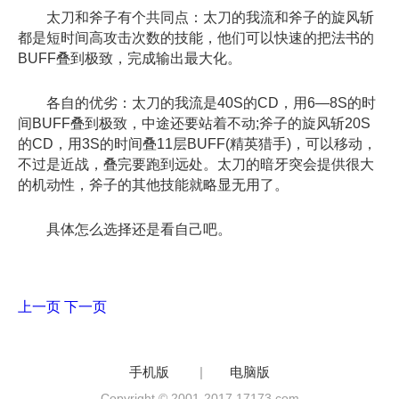
太刀和斧子有个共同点：太刀的我流和斧子的旋风斩
都是短时间高攻击次数的技能，他们可以快速的把法书的
BUFF叠到极致，完成输出最大化。
各自的优劣：太刀的我流是40S的CD，用6—8S的时
间BUFF叠到极致，中途还要站着不动;斧子的旋风斩20S
的CD，用3S的时间叠11层BUFF(精英猎手)，可以移动，
不过是近战，叠完要跑到远处。太刀的暗牙突会提供很大
的机动性，斧子的其他技能就略显无用了。
具体怎么选择还是看自己吧。
上一页
下一页
手机版
|
电脑版
Copyright © 2001-2017 17173.com