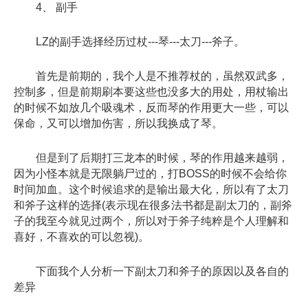
4、 副手
LZ的副手选择经历过杖---琴---太刀---斧子。
首先是前期的，我个人是不推荐杖的，虽然双武多，
控制多，但是前期刷本要这些也没多大的用处，用杖输出
的时候不如放几个吸魂术，反而琴的作用更大一些，可以
保命，又可以增加伤害，所以我换成了琴。
但是到了后期打三龙本的时候，琴的作用越来越弱，
因为小怪本就是无限躺尸过的，打BOSS的时候不会给你
时间加血。这个时候追求的是输出最大化，所以有了太刀
和斧子这样的选择(表示现在很多法书都是副太刀的，副斧
子的我至今就见过两个，所以对于斧子纯粹是个人理解和
喜好，不喜欢的可以忽视)。
下面我个人分析一下副太刀和斧子的原因以及各自的
差异