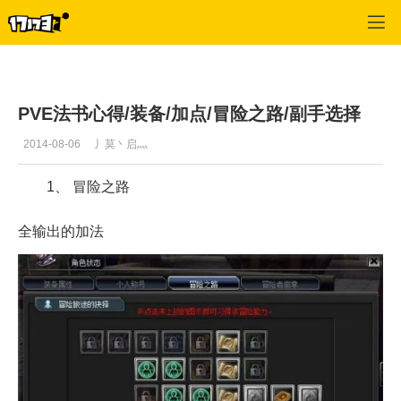
幻想神域
>
综合
>
正文
PVE法书心得/装备/加点/冒险之路/副手选择
2014-08-06
丿莫丶启灬
1、 冒险之路
全输出的加法