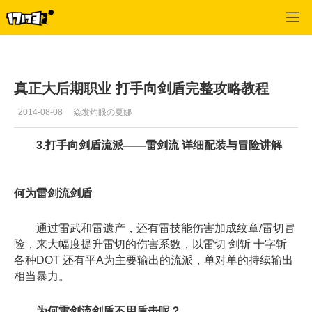
幻想神域
>
综合
>
正文
真正大后期职业 打手向剑盾完整攻略教程
2014-08-08
焱发灼眼の夏娜
3.打手向剑盾流派——雷剑流 详细配装与冒险讲解
何为雷剑流剑盾
通过雷武和雷遗产，还有雷技能伤害加成纹章/雷切冒
险，来大幅度提升雷切的伤害系数，以雷切 剑斩 十字斩
各种DOT 还有平A为主要输出的流派，单对单的持续输出
相当暴力。
为何雷剑流剑盾不用盾击呢？