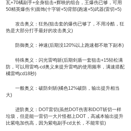
瓦+70橘副手+全身狙击+辉映的组合，王爆伤已够，可用
50精英爆伤卡)面饰(十字斩+5)背部(跑速+5)武器(雷切+5)
攻击奥义：狂热(狙击套的爆伤已够了，不用冷酷，狂
热是大部分打手最好的攻击奥义)
防御奥义：神速(后期没120%以上跑速都不敢下副本)
特殊奥义：闪光雷鸣斩(后期剑盾一套狙击+15轻松满
防，可以用雷鸣-cd奥义来提升雷鸣的使用频率，满速搭配
橘雷鸣cd18秒)
一般奥义：破防剑斩(橘色12%破防，输出提升相当
大)
进阶奥义：DOT雷切(虽然DOT伤害和DOT斩切一样
垃圾，但是能一雷切一大片怪都上DOT，高减本输出提升
比紫电加伤高，因为紫电副手cd太长，不能常驻)