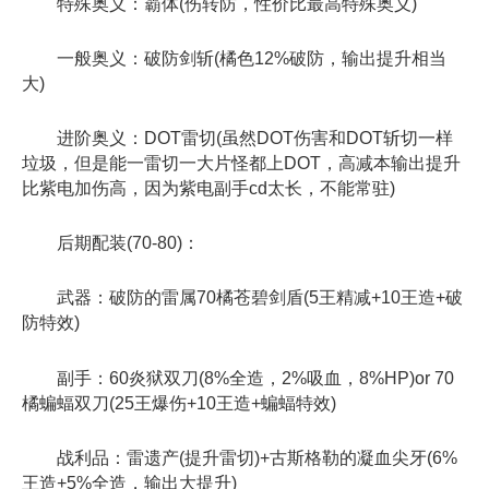
特殊奥义：霸体(伤转防，性价比最高特殊奥义)
一般奥义：破防剑斩(橘色12%破防，输出提升相当
大)
进阶奥义：DOT雷切(虽然DOT伤害和DOT斩切一样
垃圾，但是能一雷切一大片怪都上DOT，高减本输出提升
比紫电加伤高，因为紫电副手cd太长，不能常驻)
后期配装(70-80)：
武器：破防的雷属70橘苍碧剑盾(5王精减+10王造+破
防特效)
副手：60炎狱双刀(8%全造，2%吸血，8%HP)or 70
橘蝙蝠双刀(25王爆伤+10王造+蝙蝠特效)
战利品：雷遗产(提升雷切)+古斯格勒的凝血尖牙(6%
王造+5%全造，输出大提升)