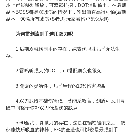
本上都能移动释放，可双武抗招，DOT辅助输出。在后期
副本BOSS都是双减伤的情况下，输出简直高得可怕(后期
副本，90%所有减伤+84%对玩家减伤+75%防御)。
为何雷剑流副手选用双刀呢
1.后期双减伤副本的存在，纯表伤职业几乎无法生
存。
2.雷鸣斩强大的DOT，cd搭配奥义也很短
3.翻滚的灵活性，几乎半程的10%伤害增益
4.双刀武器基础伤害低，技能系数高，剑盾可以用冒
险中间格子弥补双刀低基伤的缺点
5.60金武，炎域刀的存在，这是在蝙蝠被削之后，依
然能快乐吸血的神器，8%的全造也可以说是最强副手