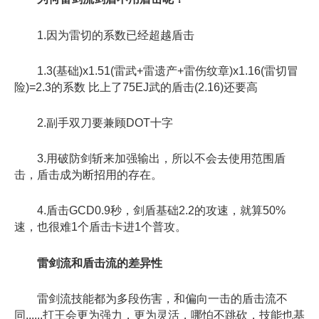
1.因为雷切的系数已经超越盾击
1.3(基础)x1.51(雷武+雷遗产+雷伤纹章)x1.16(雷切冒
险)=2.3的系数 比上了75EJ武的盾击(2.16)还要高
2.副手双刀要兼顾DOT十字
3.用破防剑斩来加强输出，所以不会去使用范围盾
击，盾击成为断招用的存在。
4.盾击GCD0.9秒，剑盾基础2.2的攻速，就算50%
速，也很难1个盾击卡进1个普攻。
雷剑流和盾击流的差异性
雷剑流技能都为多段伤害，和偏向一击的盾击流不
同......打王会更为强力，更为灵活，哪怕不跳砍，技能也基