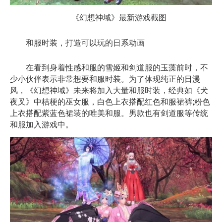
《幻想神域》最新游戏截图
和服时装，打造可以玩的日系动画
在看到身着性感和服的雪姬和剑道服的玉藻前时，不
少小伙伴表示非常想要和服时装。为了体现纯正的日漫
风，《幻想神域》未来将加入大量和服时装，经典如《犬
夜叉》中桔梗的巫女服，白色上衣搭配红色和服裙裤;粉色
上衣搭配紫蓝色裙装的唯美和服。男款也有剑道服等传统
和服加入游戏中。