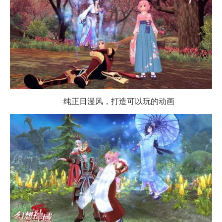
纯正日漫风，打造可以玩的动画